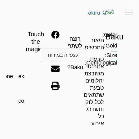
Touch
Color:
Baku
רוצה
תיאור
the
Gold:
לשתף
התכשיט
magic…
את
Size:
לצפייה במידות
טבעת
המוצר
Gemological:
כן
אתרנטי
Baku?
משובצת
Krone
Patek
יהלומים
טבעת
שתתאים
Magnifico
לכל לוק
ותשדרג
כל
אירוע