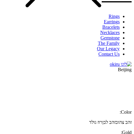
Rings
Earrings
Bracelets
Necklaces
Gemstone
The Family
Our Legacy
Contact Us
Beijing
Color:
זהב צהוב
זהב לבן
רוז גולד
Gold: