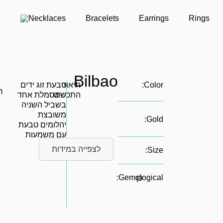
Necklaces
Bracelets
Earrings
Rings
Bilbao
Color:
תיאור
טבעת זוג ידים
ר
התכשיט
שמסמלת אחד
בשביל השניה
משובצת
Gold:
יהלומים טבעת
עם משמעות
ויוקרה
לצפייה במידות
Size:
Gemological:
כן