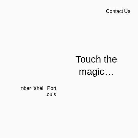
Contact Us
Touch the
magic…
Amber
Tahel
Port
Louis