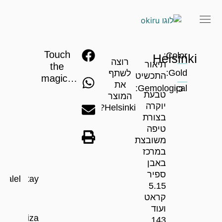
Touch
Color:
Helsinki
רוצה
תיאור
the
Gold:
לשתף
התכשיט
magic…
את
Gemological:
כן
טבעת
המוצר
יוקרה
Helsinki?
בצורת
טיפה
משובצת
במרכז
באבן
ספיר
Halel
Itay
5.15
קראט
ועוד
Ibiza
143