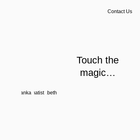
Contact Us
Touch the
magic…
Bianka
Amatist
Elizabeth