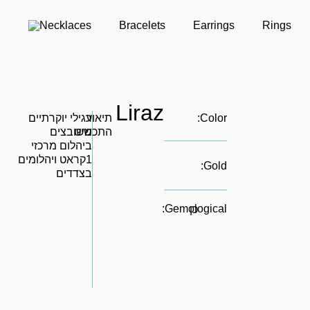
Necklaces
Bracelets
Earrings
Rings
Liraz
Color:
תיאור
עגילי יוקרתיים
ר
התכשיט
משובצים
ביהלום מרכזי
1קראט ויהלומים
Gold:
בצדדים
Gemological:
כן