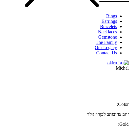
Rings
Earrings
Bracelets
Necklaces
Gemstone
The Family
Our Legacy
Contact Us
Michal
Color:
זהב צהוב
זהב לבן
רוז גולד
Gold: