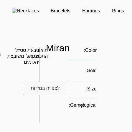
Necklaces
Bracelets
Earrings
Rings
Miran
Color:
תיאור
טבעת סטייל
ר
התכשיט
וינטאג׳ משובצת
יהלומים
Gold:
לצפייה במידות
Size:
Gemological:
כן