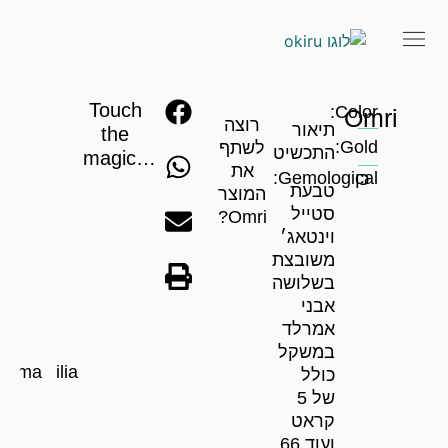
Touch
Color:
Omri
רוצה
תיאור
the
Gold:
לשתף
התכשיט
magic…
את
Gemological:
כן
טבעת
המוצר
סטייל
Omri?
וינטאג׳
משובצת
בשלושה
אבני
אמרלד
במשקל
aloma
Sevilia
כולל
של 5
קראט
ועוד 66