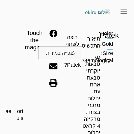
Touch
Color:
Patek
רוצה
תיאור
the
Gold:
לשתף
התכשיט
magic…
את
Size:
לצפייה במידות
זוג
המוצר
Gemological:
כן
טבעות
Patek?
יוקרתי
טבעת
אחת
עם
יהלום
מרכזי
phael
Port
בצורת
Louis
מרקיזה
4 קראט
יהלום