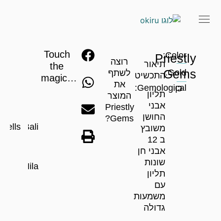
Touch
Color:
Priestly
רוצה
תיאור
the
Gems
Gold:
לשתף
התכשיט
magic…
את
Gemological:
כן
תליון
המוצר
אבני
Priestly
החושן
Gems?
hells
Bali
משובץ
ב 12
אבני חן
שונות
Hila
תליון
עם
משמעות
גדולה