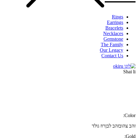
Rings
Earrings
Bracelets
Necklaces
Gemstone
The Family
Our Legacy
Contact Us
Shai li
Color:
זהב צהוב
זהב לבן
רוז גולד
Gold: