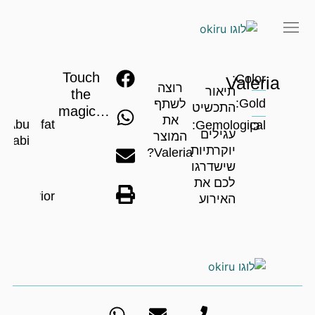
Touch
Color:
Valeria
רוצה
תיאור
the
Gold:
לשתף
התכשיט
magic…
את
Abu
Zefat
Gemological:
כן
עגילים
המוצר
Dhabi
יוקרתיות
Valeria?
שישדרגו
לכם את
Marior
האירוע