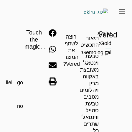
Touch
Color:
Vered
רוצה
תיאור
the
Gold:
לשתף
התכשיט
magic…
את
Gemological:
כן
טבעת
המוצר
וינטאג׳
Vered?
משובצת
באקווה
Soliel
Fuego
מרין
ויהלומים
מסביב
טבעת
Torino
סטייל
ווינטאג׳
שתרים
כל