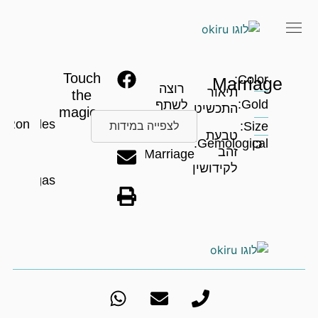
Touch
Color:
Marriage
רוצה
תיאור
the
Gold:
לשתף
התכשיט
magic…
את
Ron
Rhodes
Size:
לצפייה במידות
טבעת
המוצר
Gemological:
כן
זהב
Marriage?
לקידושין
Vegas