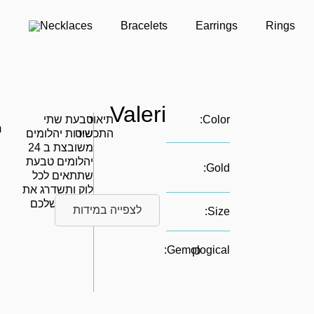
Necklaces
Bracelets
Earrings
Rings
Valeri
Color:
תיאור
טבעת שתי
ר
התכשיט
שורות יהלומים
משובצת ב 24
יהלומים טבעת
Gold:
שתתאים לכל
לוק ותשדרג את
הסטייל שלכם
לצפייה במידות
Size:
Gemological:
כן