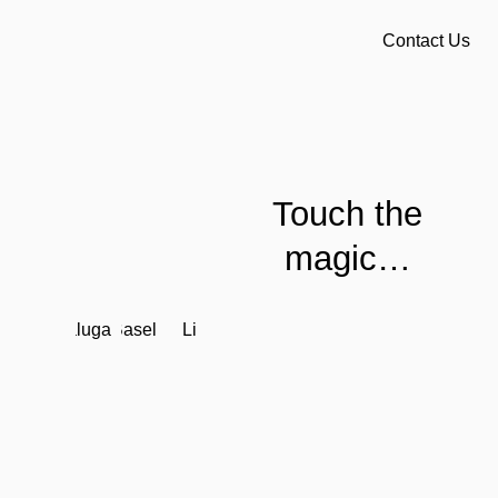
Contact Us
Touch the
magic…
Baluga
Basel
Li