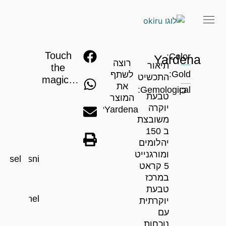
Touch
Color:
Yardena
רוצה
תיאור
the
Gold:
לשתף
התכשיט
magic…
את
Gemological:
כן
טבעת
המוצר
יוקרה
Yardena?
משובצת
ב 150
יהלומים
ומורגנייט
Basel
Disni
5 קראט
במרכז
טבעת
Tahel
יוקרתית
עם
נוכחות